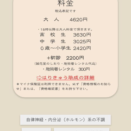
料金
税込表記です
大 人 4620円
・18時以降は大人料金で頂きます。
高 校 生 3630円
中 学 生 3025円
０歳～小学生 2420円
+初診 2200円
（誠花堂のしおり・施術着レンタル代込）
・施術着レンタル 300円
⇨はりきゅう助成の詳細
＊マイナ保険証は利用できません。必ず「資格情報のお知ら
せ」または、「資格確認書」をお持ち下さい。
自律神経・内分泌（ホルモン）系の不調