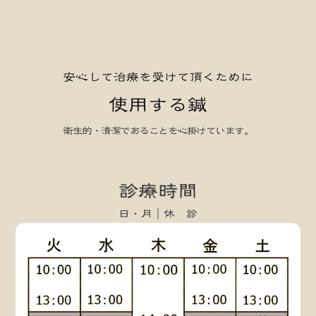
安心して治療を受けて頂くために
使用する鍼
衛生的・清潔であることを心掛けています。
keyboard_arrow_left
keyboard_arrow_right
診療時間
日・月｜休 診