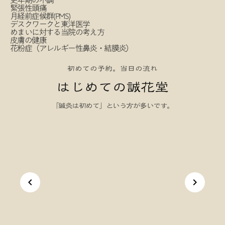
緊張性頭痛
月経前症候群(PMS)
デスクワークと東洋医学
めまいに対する当院の考え方
皮膚の健康
花粉症（アレルギー性鼻炎・結膜炎）
初めての予約。当日の流れ
はじめての誠花堂
「鍼灸は初めて」という方が多いです。
keyboard_arrow_left
keyboard_arrow_right