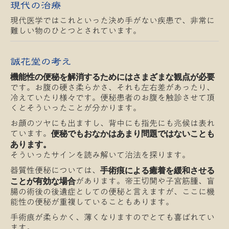
現代の治療
現代医学ではこれといった決め手がない疾患で、非常に
難しい物のひとつとされています。
誠花堂の考え
機能性の便秘を解消するためにはさまざまな観点が必要
です。お腹の硬さ柔らかさ、それも左右差があったり、
冷えていたり様々です。便秘患者のお腹を触診させて頂
くとそういったことが分かります。
お顔のツヤにも出ますし、背中にも指先にも兆候は表れ
ています。
便秘でもおなかはあまり問題ではないことも
あります。
そういったサインを読み解いて治法を探ります。
器質性便秘については、
手術痕による癒着を緩和させる
があります。帝王切開や子宮筋腫、盲
ことが有効な場合
腸の術後の後遺症としての便秘と言えますが、ここに機
能性の便秘が重複していることもあります。
手術痕が柔らかく、薄くなりますのでとても喜ばれてい
ます。