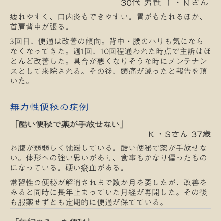
30代 男性 Ｉ・Ｎさん
疲れやすく、口内炎もできやすい。胃がもたれるほか、
首肩背中が張る。
3回目、便通は改善の傾向。背中・腰のハリも気になら
なくなってきた。週1回、10回程通われた時点で主訴はほ
とんど改善した。具合が悪くなりそうな時にメンテナン
スとして来院される。その後、頭痛が減ったと報告を頂
いた。
無力性便秘の症例
「酷い便秘で薬が手放せない」
Ｋ・Sさん 37歳
お腹が弱弱しく弛緩している。酷い便秘で薬が手放せな
い。体形への強い思いがあり、食事もかなり偏ったもの
になっている。硬い瘀血がある。
常習性の便秘が解消されまで数か月を要したが、改善を
みると同時に長年止まっていた月経が再開した。その後
も服薬せずとも定期的に便通が保てている。