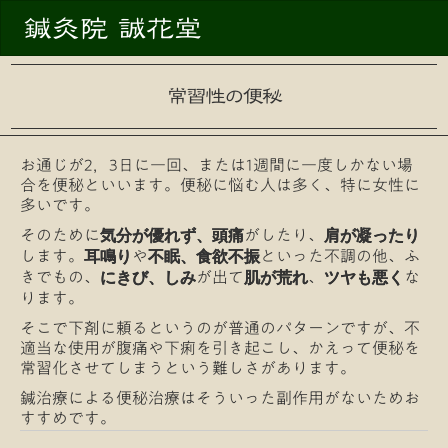
鍼灸院 誠花堂
常習性の便秘
お通じが2，3日に一回、または1週間に一度しかない場
合を便秘といいます。便秘に悩む人は多く、特に女性に
多いです。
そのために
がしたり、
気分が優れず、頭痛
肩が凝ったり
します。
や
といった不調の他、ふ
耳鳴り
不眠、食欲不振
きでもの、
が出て
、
な
にきび、しみ
肌が荒れ
ツヤも悪く
ります。
そこで下剤に頼るというのが普通のパターンですが、不
適当な使用が腹痛や下痢を引き起こし、かえって便秘を
常習化させてしまうという難しさがあります。
鍼治療による便秘治療はそういった副作用がないためお
すすめです。