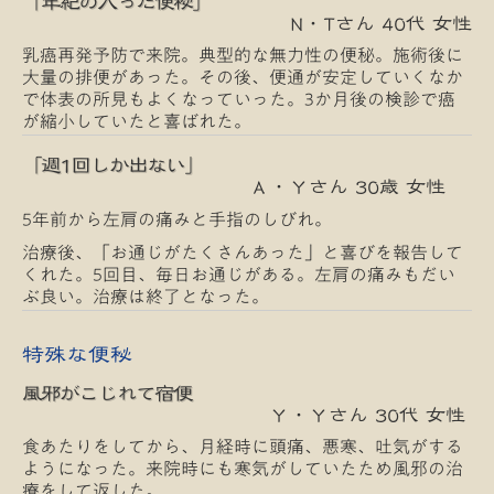
「年紀の入った便秘」
N・Tさん 40代 女性
乳癌再発予防で来院。典型的な無力性の便秘。施術後に
大量の排便があった。その後、便通が安定していくなか
で体表の所見もよくなっていった。3か月後の検診で癌
が縮小していたと喜ばれた。
「週1回しか出ない」
Ａ・Ｙさん 30歳 女性
5年前から左肩の痛みと手指のしびれ。
治療後、「お通じがたくさんあった」と喜びを報告して
くれた。5回目、毎日お通じがある。左肩の痛みもだい
ぶ良い。治療は終了となった。
特殊な便秘
風邪がこじれて宿便
Ｙ・Ｙさん 30代 女性
食あたりをしてから、月経時に頭痛、悪寒、吐気がする
ようになった。来院時にも寒気がしていたため風邪の治
療をして返した。