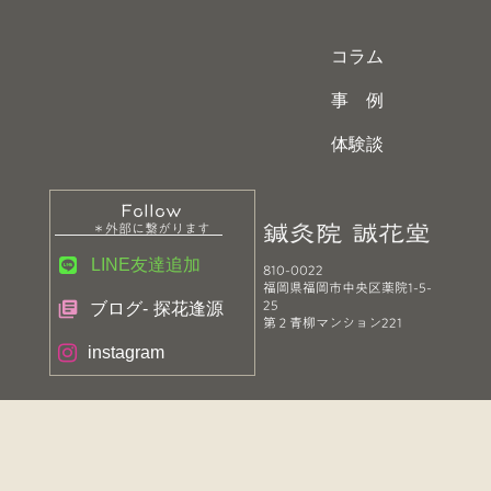
コラム
事 例
体験談
Follow
鍼灸院 誠花堂
＊外部に繋がります
LINE友達追加
810-0022
福岡県福岡市中央区薬院1-5-
25
library_books
ブログ- 探花逢源
第２青柳マンション221
instagram