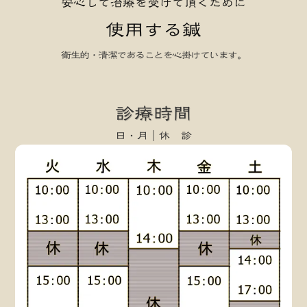
安心して治療を受けて頂くために
使用する鍼
衛生的・清潔であることを心掛けています。
keyboard_arrow_left
keyboard_arrow_right
診療時間
日・月｜休 診