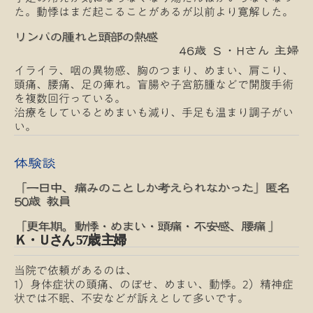
た。動悸はまだ起こることがあるが以前より寛解した。
リンパの腫れと頭部の熱感
46歳 Ｓ・Hさん 主婦
イライラ、咽の異物感、胸のつまり、めまい、肩こり、
頭痛、腰痛、足の痺れ。盲腸や子宮筋腫などで開腹手術
を複数回行っている。
治療をしているとめまいも減り、手足も温まり調子がい
い。
体験談
「一日中、痛みのことしか考えられなかった」匿名
50歳 教員
「更年期。動悸・めまい・頭痛・不安感、腰痛 」
Ｋ・Ｕさん 57歳 主婦
当院で依頼があるのは、
1）身体症状の頭痛、のぼせ、めまい、動悸。2）精神症
状では不眠、不安などが訴えとして多いです。