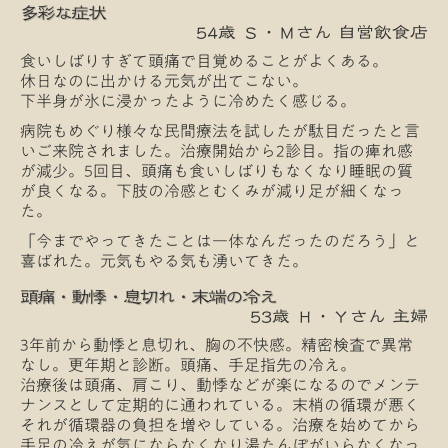
多彩な症状
54歳 Ｓ・Ｍさん 自営飲食店
食いしばりすぎて頭痛で目覚めることがよくある。
休日なのに出かける元気が出てこない。
下半身が氷に浸かったように冷めたく感じる。
病院もめぐり様々な民間療法を試したが駄目だったと言
いご来院されました。治療開始から2診目。指の痺れ感
が減少。5回目、頭痛も食いしばりもなくなり睡眠の質
が良くなる。下肢の冷感とむくみが減り足が細くなっ
た。
「今までやってきたことは一体なんだったのだろう」と
喜ばれた。元気もやる気も湧いてきた。
頭痛・動悸・息切れ・末端の冷え
53歳 Ｈ・Ｙさん 主婦
3年前から動悸と息切れ、胸の不快感。精密検査で異常
なし。更年期と診断。頭痛、手足指先の冷え。
治療後は頭痛、肩こり、動悸などが楽になるのでメンテ
ナンスとして定期的に通われている。末梢の循環が悪く
それが循環器の負担を増やしている。治療を始めてから
手足の冷えが気にならなくなり湯たんぽがいらなくなっ