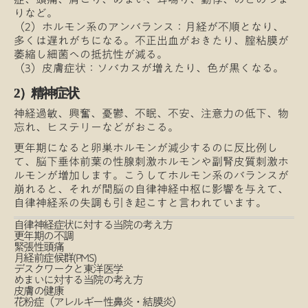
りなど。
（2）ホルモン系のアンバランス：月経が不順となり、
多くは遅れがちになる。不正出血がおきたり、腟粘膜が
萎縮し細菌への抵抗性が減る。
（3）皮膚症状：ソバカスが増えたり、色が黒くなる。
2）精神症状
神経過敏、興奮、憂鬱、不眠、不安、注意力の低下、物
忘れ、ヒステリーなどがおこる。
更年期になると卵巣ホルモンが減少するのに反比例し
て、脳下垂体前葉の性腺刺激ホルモンや副腎皮質刺激ホ
ルモンが増加します。こうしてホルモン系のバランスが
崩れると、それが間脳の自律神経中枢に影響を与えて、
自律神経系の失調も引き起こすと言われています。
自律神経症状に対する当院の考え方
更年期の不調
緊張性頭痛
月経前症候群(PMS)
デスクワークと東洋医学
めまいに対する当院の考え方
皮膚の健康
花粉症（アレルギー性鼻炎・結膜炎）