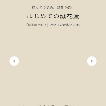
初めての予約。当日の流れ
はじめての誠花堂
「鍼灸は初めて」という方が多いです。
keyboard_arrow_left
keyboard_arrow_right