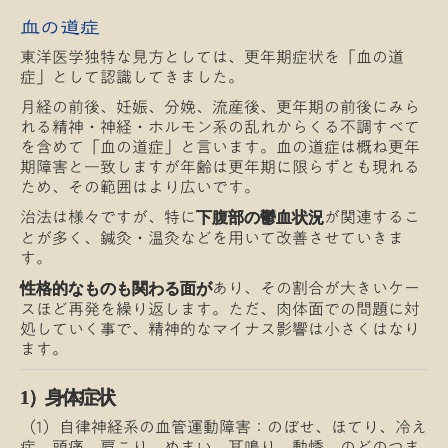
血の道症
東洋医学独特な見方としては、更年期症状を「血の道
症」として認識してきました。
月経の前後、妊娠、分娩、流産後、更年期の前後にみら
れる精神・神経・ホルモン系の乱れからくる不調すべて
を含めて「血の道症」と言います。血の道症は概ね更年
期障害と一致しますが年齢は更年期に限らずとも現れる
ため、その範囲はより広いです。
治法は様々ですが、特に
が関連するこ
下腹部の鬱血状況
とが多く、鍼灸・温灸などを用いて改善させていきま
す。
あり、その割合が大きいケー
性格的なものも関わる面が
スほど再発を繰り返します。ただ、肉体面での問題に対
処していく事で、精神的なマイナス影響は小さくはなり
ます。
1）身体症状
（1）自律神経系の血管運動障害：のぼせ、ほてり、冷え
症、頭痛、肩こり、めまい、耳鳴り、動悸、のどのつま