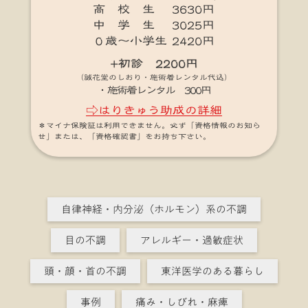
高 校 生 3630円
中 学 生 3025円
０歳～小学生 2420円
+初診 2200円
（誠花堂のしおり・施術着レンタル代込）
・施術着レンタル 300円
⇨はりきゅう助成の詳細
＊マイナ保険証は利用できません。必ず「資格情報のお知ら
せ」または、「資格確認書」をお持ち下さい。
自律神経・内分泌（ホルモン）系の不調
目の不調
アレルギー・過敏症状
頭・顔・首の不調
東洋医学のある暮らし
事例
痛み・しびれ・麻痺