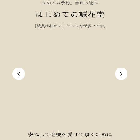
初めての予約。当日の流れ
はじめての誠花堂
「鍼灸は初めて」という方が多いです。
keyboard_arrow_left
keyboard_arrow_right
安心して治療を受けて頂くために