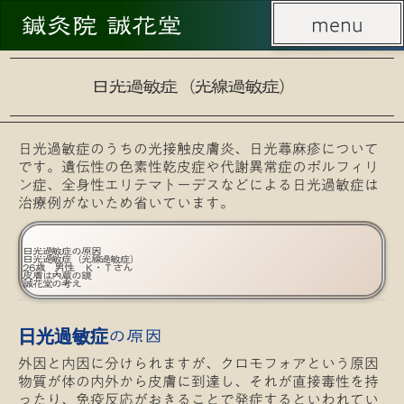
鍼灸院 誠花堂
menu
menu
日光過敏症（光線過敏症）
日光過敏症のうちの光接触皮膚炎、日光蕁麻疹について
です。遺伝性の色素性乾皮症や代謝異常症のポルフィリ
ン症、全身性エリテマトーデスなどによる日光過敏症は
治療例がないため省いています。
日光過敏症の原因
日光過敏症（光線過敏症）
26歳 男性 Ｋ・Ｔさん
皮膚は内蔵の鏡
誠花堂の考え
の原因
日光過敏症
外因と内因に分けられますが、クロモフォアという原因
物質が体の内外から皮膚に到達し、それが直接毒性を持
ったり、免疫反応がおきることで発症するといわれてい