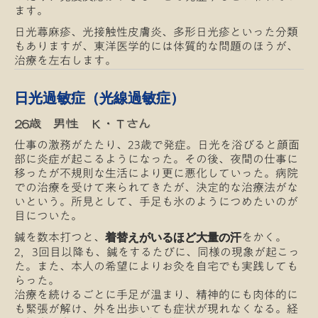
ます。
日光蕁麻疹、光接触性皮膚炎、多形日光疹といった分類
もありますが、東洋医学的には体質的な問題のほうが、
治療を左右します。
日光過敏症（光線過敏症）
26歳 男性 Ｋ・Ｔさん
仕事の激務がたたり、23歳で発症。日光を浴びると顔面
部に炎症が起こるようになった。その後、夜間の仕事に
移ったが不規則な生活により更に悪化していった。病院
での治療を受けて来られてきたが、決定的な治療法がな
いという。所見として、手足も氷のようにつめたいのが
目についた。
鍼を数本打つと、
をかく。
着替えがいるほど大量の汗
2，3回目以降も、鍼をするたびに、同様の現象が起こっ
た。また、本人の希望によりお灸を自宅でも実践しても
らった。
治療を続けるごとに手足が温まり、精神的にも肉体的に
も緊張が解け、外を出歩いても症状が現れなくなる。経