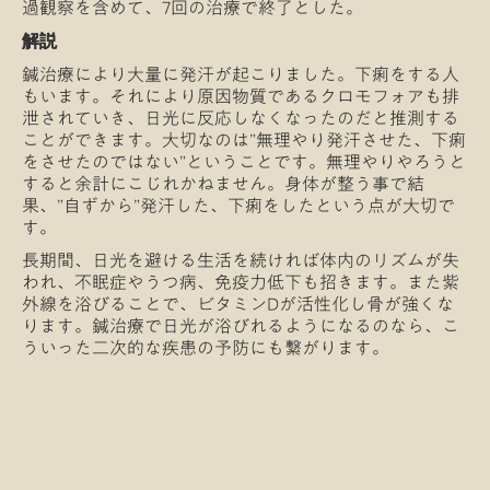
過観察を含めて、7回の治療で終了とした。
解説
鍼治療により大量に発汗が起こりました。下痢をする人
もいます。それにより原因物質であるクロモフォアも排
泄されていき、日光に反応しなくなったのだと推測する
ことができます。大切なのは”無理やり発汗させた、下痢
をさせたのではない”ということです。無理やりやろうと
すると余計にこじれかねません。身体が整う事で結
果、”自ずから”発汗した、下痢をしたという点が大切で
す。
長期間、日光を避ける生活を続ければ体内のリズムが失
われ、不眠症やうつ病、免疫力低下も招きます。また紫
外線を浴びることで、ビタミンDが活性化し骨が強くな
ります。鍼治療で日光が浴びれるようになるのなら、こ
ういった二次的な疾患の予防にも繋がります。