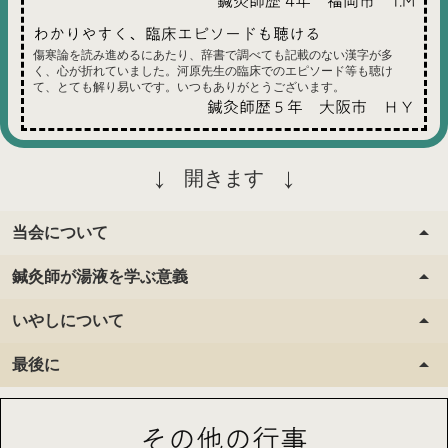
鍼灸師歴 4年 福岡市 T.M
わかりやすく、臨床エピソードも聴ける
傷寒論を読み進めるにあたり、辞書で調べても記載のない漢字が多
く、心が折れていました。河原先生の臨床でのエピソード等も聴け
て、とても解り易いです。いつもありがとうございます。
鍼灸師歴５年 大阪市 ＨＹ
↓ 開きます ↓
arrow_drop_up
当会について
arrow_drop_up
鍼灸師が湯液を学ぶ意義
当会は東京を本部として活動するいやしの道協会に属します。系統
としては、伝統鍼灸です。
伝統鍼灸は日本では主に経絡治療系、中医学系に２分されますが、
arrow_drop_up
いやしについて
まず、学術的なベースとしては、日本の古方漢方をベースとしま
私たちのグループはそのどちらでもないマイナーな会です。
す。
そのため、自ずと漢方の知識が身に付きます。
arrow_drop_up
最後に
いやしの道協会という団体を冠する「いやし」について一言説明し
そのため難経を基にした五臓の相生相克や弁証論治はしません。理
ておきます。
路整然とした理論体系を求める人には釈然としない所があるかもし
ただし、処方する能力を求めているのではありません。
今日から使えるテクニックみたいなものはなく、地道な学びが必要
れません。
処方する資格もない私たちが湯液の考え方を学ぶのは、それを鍼灸
その他の行事
「いやし」を大事とする訳は、医術・医学としての鍼灸治療の研鑽
です。
しかし、理屈で割り出せる答えの外にも正解があるのが現実です。
治療に活かすためです。
にとどまらず、全人的ないやしの実現へ向けて学び続ける。そうい
腰を据えて学ぶ意欲のある方、大歓迎です。
いかにしてそこに到達するか。理論的なお勉強もしますが、あくま