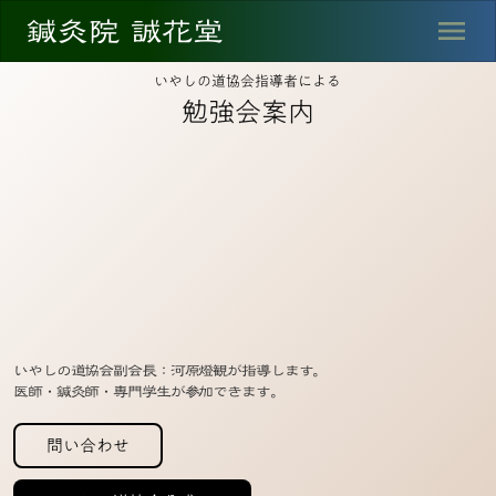
鍼灸院 誠花堂
menu
いやしの道協会指導者による
勉強会案内
いやしの道協会副会長：河原燈観が指導します。
医師・鍼灸師・専門学生が参加できます。
問い合わせ