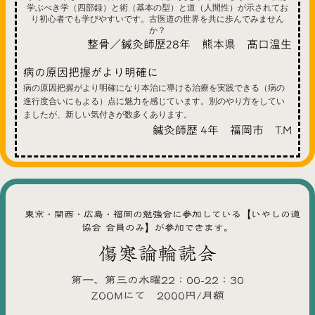
学ぶべき学（四部録）と術（基本の型）と道（人間性）が示されてお
り初心者でも学びやすいです。古医道の世界を共に歩んでみません
か？
整骨／鍼灸師歴28年 熊本県 髙口温生
病の原因把握がより明確に
病の原因把握がより明確になり本治に導ける治療を実践できる（病の
進行度合いにもよる）点に魅力を感じています。別のやり方をしてい
ましたが、新しい気付きが数多くあります。
鍼灸師歴 4年 福岡市 T.M
東京・関西・広島・福岡の勉強会に参加している【いやしの道
協会 会員のみ】が参加できます。
傷寒論輪読会
第一、第三の水曜22：00-22：30
ZOOMにて 2000円/月額