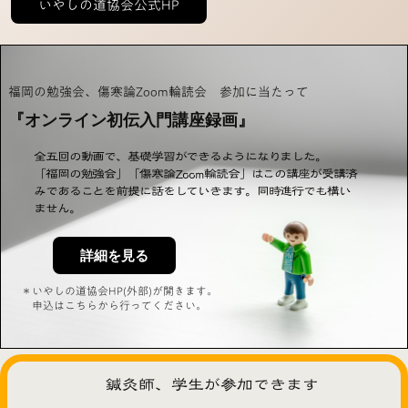
いやしの道協会公式HP
福岡の勉強会、傷寒論Zoom輪読会 参加に当たって
『オンライン初伝入門講座録画』
全五回の動画で、基礎学習ができるようになりました。
「福岡の勉強会」「傷寒論Zoom輪読会」はこの講座が受講済
みであることを前提に話をしていきます。同時進行でも構い
ません。
詳細を見る
＊いやしの道協会HP(外部)が開きます。
申込はこちらから行ってください。
鍼灸師、学生が参加できます