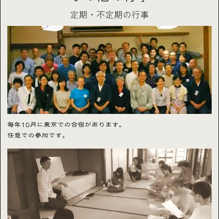
う志を持つ人たちの集まりだからです。
参加希望の方は誠花堂までご連絡ください。
で理論の先に進むことを前提として学んでいきます。そんな会で
定期・不定期の行事
鍼灸には臓腑経絡説がありますが、そのために点と線の考え方しか
す。
なく、立体的な構造物として人体を捉える発想が長らくありません
また、東洋における様々な芸事は、日本文化のなかで「道」として
でした。また、湯液には時間経過により変化していく病を段階的に
昇華されていくなかで、自己の身体と心と向き合うことを求めてき
以下、当会の特徴について述べます。
とらえる視点がありますが、既存の鍼灸治療にはありません。
ました。
そういった問題点に気づき、より高次元の治療とすべく横田観風先
弓道、柔道、書道、華道などといった道の稽古はすべて、「坐」を
生が考案された育成法をいやしの道協会では行っています。
基本として成り立っています。かつて栄えた日本的な鍼灸を体得す
るには坐法の体得が必要です。そのため坐法の訓練があります。礼
また鍼灸においては、先人たちによる江戸時代の諸流派の研究成果
に始まり礼に終わるという前時代的な価値観、修練法も奇妙にみえ
が技術面に反映されており、日本的な鍼灸とはいかなるものか、探
るかもしれませんが大切にしていることです。
求したい人に向きます。
とはいっても、指導する河原自身が鍼灸以外に能のないダメ人間で
すので、肩肘張る必要はありません。むしろ「ダメな自分自身をど
毎年10月に東京での合宿があります。
うにかしたい」と心の底で渇望しているような人にこそ向いている
任意での参加です。
かもしれません。世の片隅でいいから明るく照らせるような人間に
なりたい、そういう動機があれば結構です。