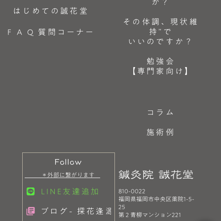
か？
はじめての誠花堂
その体調、現状維
持”で
F A Q 質問コーナー
いいのですか？
勉強会
【専門家向け】
コラム
施術例
Follow
鍼灸院 誠花堂
＊外部に繋がります
LINE友達追加
810-0022
福岡県福岡市中央区薬院1-5-
25
ブログ- 探花逢源
library_books
第２青柳マンション221