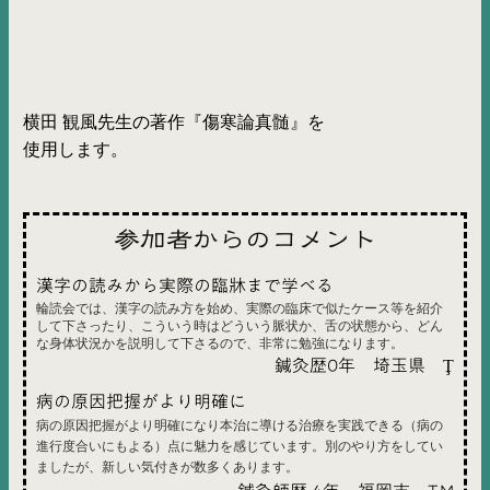
横田 観風先生の著作『傷寒論真髄』を
使用します。
参加者からのコメント
漢字の読みから実際の臨牀まで学べる
輪読会では、漢字の読み方を始め、実際の臨床で似たケース等を紹介
して下さったり、こういう時はどういう脈状か、舌の状態から、どん
な身体状況かを説明して下さるので、非常に勉強になります。
鍼灸歴0年 埼玉県 Ţ
病の原因把握がより明確に
病の原因把握がより明確になり本治に導ける治療を実践できる（病の
進行度合いにもよる）点に魅力を感じています。別のやり方をしてい
ましたが、新しい気付きが数多くあります。