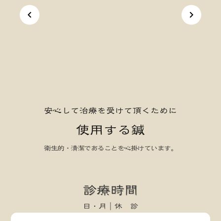
keyboard_arrow_left
keyboard_arrow_right
安心して治療を受けて頂くために
使用する鍼
衛生的・清潔であることを心掛けています。
keyboard_arrow_left
keyboard_arrow_right
診療時間
日・月｜休 診