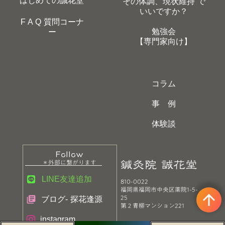
はじめての誠花堂
その体調、現状維持”で
いいですか？
F A Q 質問コーナ
勉強会
ー
【専門家向け】
コラム
事 例
体験談
Follow
鍼灸院 誠花堂
＊外部に繋がります
LINE友達追加
810-0022
福岡県福岡市中央区薬院1-5-
arrow_upward
25
library_books
ブログ- 探花逢源
第２青柳マンション221
instagram