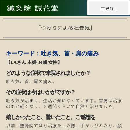
鍼灸院 誠花堂
menu
menu
「つわりによる吐き気」
キーワード：吐き気、首・肩の痛み
【I.Aさん 主婦 34歳 女性】
どのような症状で来院されましたか？
吐き気、首、肩の痛み。
その症状は今はいかがですか？
吐き気が治まり、生活が楽になっています。首肩は治療
のあと軽くなり、２週間くらいで自然と治りました。
嬉しかったこと、驚いたこと、ご感想を
以前、整骨院ではり治療をした際、手がしびれたり、顏