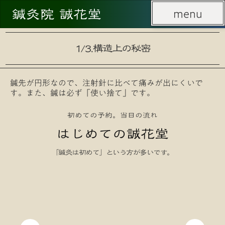
鍼灸院 誠花堂
menu
menu
1/3.構造上の秘密
鍼先が円形なので、注射針に比べて痛みが出にくいで
す。また、鍼は必ず「使い捨て」です。
初めての予約。当日の流れ
はじめての誠花堂
「鍼灸は初めて」という方が多いです。