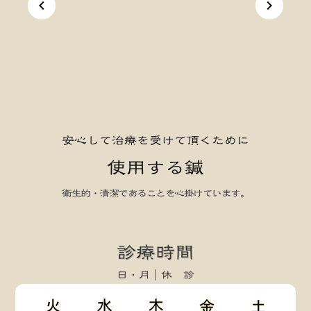
keyboard_arrow_left
keyboard_arrow_right
安心して治療を受けて頂くために
使用する鍼
衛生的・清潔であることを心掛けています。
keyboard_arrow_left
keyboard_arrow_right
診療時間
日・月｜休 診