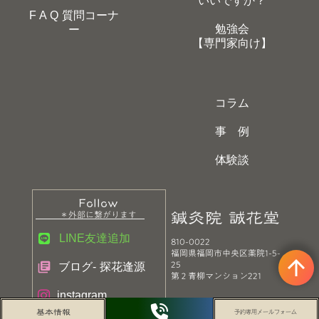
いいですか？
F A Q 質問コーナ
勉強会
ー
【専門家向け】
コラム
事 例
体験談
Follow
鍼灸院 誠花堂
＊外部に繋がります
LINE友達追加
810-0022
福岡県福岡市中央区薬院1-5-
arrow_upward
25
library_books
ブログ- 探花逢源
第２青柳マンション221
instagram
基本情報
予約専用メールフォーム