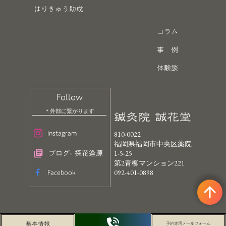
はりきゅう助成
コラム
事 例
体験談
Follow
鍼灸院 誠花堂
＊外部に繋がります
instagram
810-0022
福岡県福岡市中央区薬院
ブログ- 探花逢源
library_books
1-5-25
第2青柳マンション221
Facebook
092-401-0898
arrow_upward
基本情報
予約専用メールフォーム