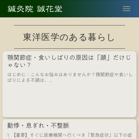
鍼灸院 誠花堂
menu
東洋医学のある暮らし
顎関節症・食いしばりの原因は「顔」だけじ
ゃない？
はじめに：こんなお悩みはありませんか？顎関節症や食いし
ばりによる不調は、...
動悸・息ぎれ・不整脈
1. 【重要】すぐに医療機関へ行くべき「緊急症状」以下の症