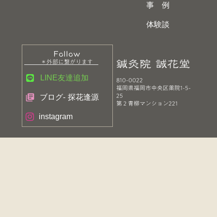
事 例
体験談
Follow
鍼灸院 誠花堂
＊外部に繋がります
LINE友達追加
810-0022
福岡県福岡市中央区薬院1-5-
25
library_books
ブログ- 探花逢源
第２青柳マンション221
instagram