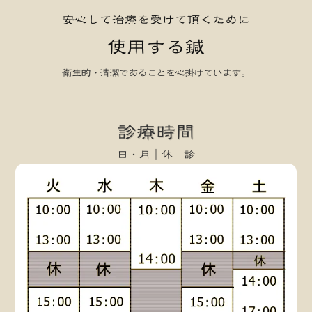
安心して治療を受けて頂くために
使用する鍼
衛生的・清潔であることを心掛けています。
keyboard_arrow_left
keyboard_arrow_right
診療時間
日・月｜休 診