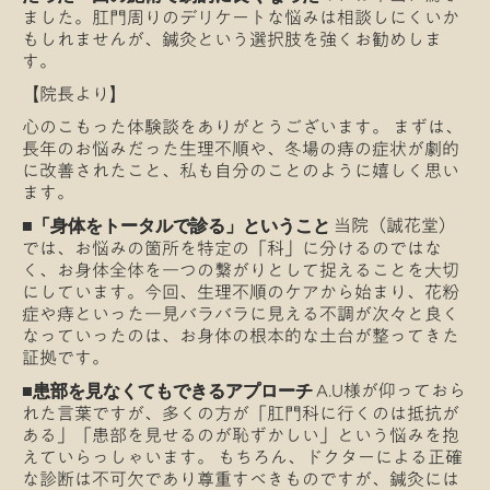
ました。肛門周りのデリケートな悩みは相談しにくいか
もしれませんが、鍼灸という選択肢を強くお勧めしま
す。
【院長より】
心のこもった体験談をありがとうございます。 まずは、
長年のお悩みだった生理不順や、冬場の痔の症状が劇的
に改善されたこと、私も自分のことのように嬉しく思い
ます。
当院（誠花堂）
■「身体をトータルで診る」ということ
では、お悩みの箇所を特定の「科」に分けるのではな
く、お身体全体を一つの繋がりとして捉えることを大切
にしています。今回、生理不順のケアから始まり、花粉
症や痔といった一見バラバラに見える不調が次々と良く
なっていったのは、お身体の根本的な土台が整ってきた
証拠です。
A.U様が仰っておら
■患部を見なくてもできるアプローチ
れた言葉ですが、多くの方が「肛門科に行くのは抵抗が
ある」「患部を見せるのが恥ずかしい」という悩みを抱
えていらっしゃいます。 もちろん、ドクターによる正確
な診断は不可欠であり尊重すべきものですが、鍼灸には