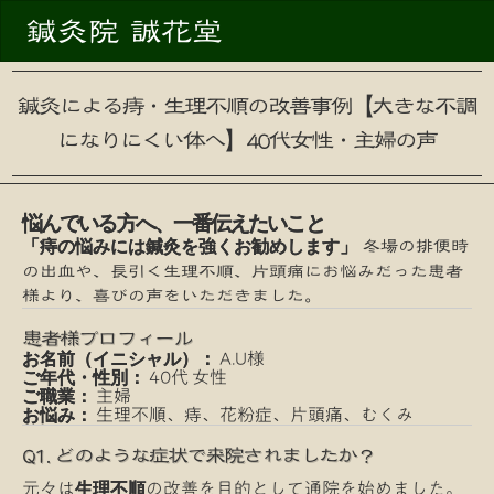
鍼灸院 誠花堂
鍼灸による痔・生理不順の改善事例【大きな不調
になりにくい体へ】40代女性・主婦の声
悩んでいる方へ、一番伝えたいこと
冬場の排便時
「痔の悩みには鍼灸を強くお勧めします」
の出血や、長引く生理不順、片頭痛にお悩みだった患者
様より、喜びの声をいただきました。
患者様プロフィール
A.U様
お名前（イニシャル）：
40代 女性
ご年代・性別：
主婦
ご職業：
生理不順、痔、花粉症、片頭痛、むくみ
お悩み：
Q1. どのような症状で来院されましたか？
元々は
の改善を目的として通院を始めました。
生理不順