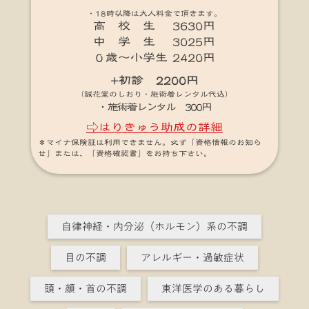
・18時以降は大人料金で頂きます。
高 校 生 3630円
中 学 生 3025円
０歳～小学生 2420円
+初診 2200円
（誠花堂のしおり・施術着レンタル代込）
・施術着レンタル 300円
⇨はりきゅう助成の詳細
＊マイナ保険証は利用できません。必ず「資格情報のお知ら
せ」または、「資格確認書」をお持ち下さい。
自律神経・内分泌（ホルモン）系の不調
目の不調
アレルギー・過敏症状
頭・顔・首の不調
東洋医学のある暮らし