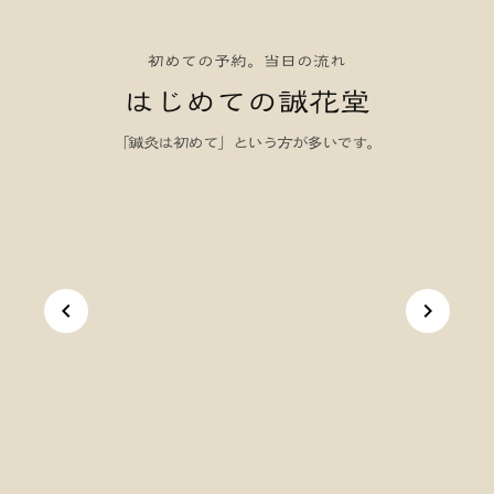
初めての予約。当日の流れ
はじめての誠花堂
「鍼灸は初めて」という方が多いです。
keyboard_arrow_left
keyboard_arrow_right