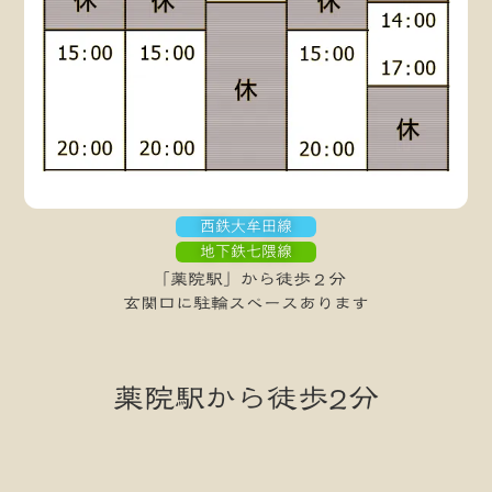
西鉄大牟田線
地下鉄七隈線
「薬院駅」から徒歩２分
玄関口に駐輪スペースあります
薬院駅から徒歩2分