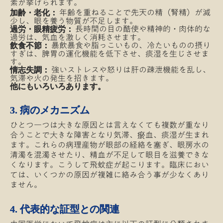
素が挙げられます。
年齢を重ねることで先天の精（腎精）が減
加齢・老化：
少し、眼を養う物質が不足します。
長時間の目の酷使や精神的・肉体的な
過労・眼精疲労：
過労は、気血を激しく消耗させます。
暴飲暴食や脂っこいもの、冷たいものの摂り
飲食不節：
すぎは、脾胃の運化機能を低下させ、痰湿を生じさせま
す。
強いストレスや怒りは肝の疎泄機能を乱し、
情志失調：
気滞や火の発生を招きます。
他にもいろいろあります。
3. 病のメカニズム
ひとつ一つは大きな原因とは言えなくても複数が重なり
合うことで大きな障害となり気滞、瘀血、痰湿が生まれ
ます。これらの病理産物が眼部の経絡を塞ぎ、眼房水の
清濁を混濁させたり、精血が不足して眼目を滋養できな
くなります。こうして飛蚊症が起こります。臨床におい
ては、いくつかの原因が複雑に絡み合う事が少なくあり
ません。
4. 代表的な証型との関連