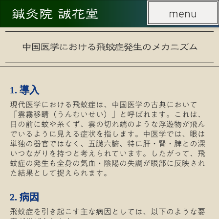
鍼灸院 誠花堂
menu
menu
中国医学における飛蚊症発生のメカニズム
1. 導入
現代医学における飛蚊症は、中国医学の古典において
「雲霧移睛（うんむいせい）」と呼ばれます。これは、
目の前に蚊や糸くず、雲の切れ端のような浮遊物が飛ん
でいるように見える症状を指します。中医学では、眼は
単独の器官ではなく、五臓六腑、特に肝・腎・脾との深
いつながりを持つと考えられています。したがって、飛
蚊症の発生も全身の気血・陰陽の失調が眼部に反映され
た結果として捉えられます。
2. 病因
飛蚊症を引き起こす主な病因としては、以下のような要