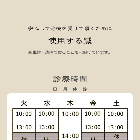
安心して治療を受けて頂くために
使用する鍼
衛生的・清潔であることを心掛けています。
keyboard_arrow_left
keyboard_arrow_right
診療時間
日・月｜休 診