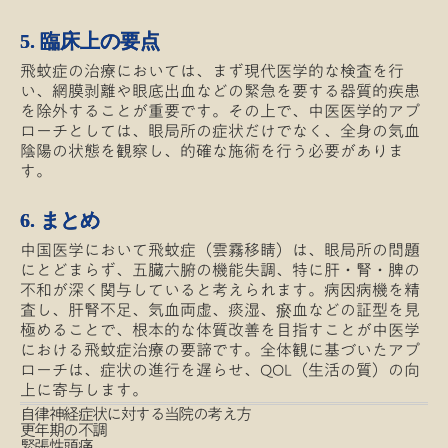
5. 臨床上の要点
飛蚊症の治療においては、まず現代医学的な検査を行
い、網膜剥離や眼底出血などの緊急を要する器質的疾患
を除外することが重要です。その上で、中医医学的アプ
ローチとしては、眼局所の症状だけでなく、全身の気血
陰陽の状態を観察し、的確な施術を行う必要がありま
す。
6. まとめ
中国医学において飛蚊症（雲霧移睛）は、眼局所の問題
にとどまらず、五臓六腑の機能失調、特に肝・腎・脾の
不和が深く関与していると考えられます。病因病機を精
査し、肝腎不足、気血両虚、痰湿、瘀血などの証型を見
極めることで、根本的な体質改善を目指すことが中医学
における飛蚊症治療の要諦です。全体観に基づいたアプ
ローチは、症状の進行を遅らせ、QOL（生活の質）の向
上に寄与します。
自律神経症状に対する当院の考え方
更年期の不調
緊張性頭痛