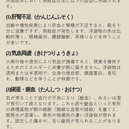
中国医学において飛蚊症は主に以下の証型に分類されま
す。
(1) 肝腎不足（かんじんふそく）
加齢や慢性疾患により肝血と腎精が不足すると、眼を十
分に滋養できず、飛蚊症が発生します。浮遊物の色は比
較的薄く、眼精疲労、腰膝酸軟、耳鳴りなどを伴うこと
が多いです。
(2) 気血両虚（きけつりょうきょ）
大病の後や過労により気血が損傷すると、視覚を維持す
るためのエネルギーと栄養が眼に届きません。浮遊物は
透明または半透明で、全身の倦怠感、顔面蒼白、息切
れ、動悸などを伴うことが特徴です。
(3)痰湿・瘀血（たんしつ・おけつ）
気が滞ることで血行が不良になり（瘀血）、あるいは湿
が長引いて痰となります。これら痰や瘀血といった有形
の病理産物が眼の絡脈（微細な血管や経絡）を塞ぐと、
眼房水が混濁し、黒色や暗褐色の濃い浮遊物が現れま
す。固定した痛みや、舌に瘀斑が見られることがありま
す。