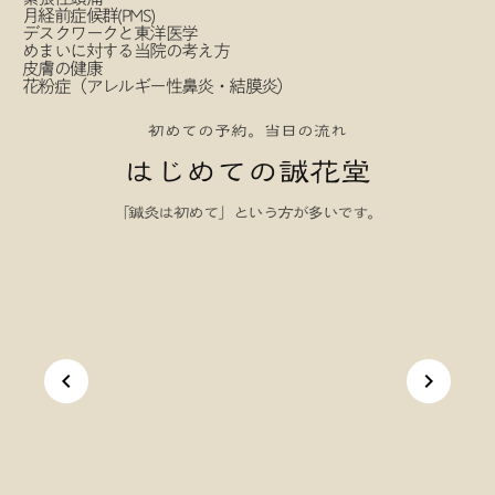
月経前症候群(PMS)
デスクワークと東洋医学
めまいに対する当院の考え方
皮膚の健康
花粉症（アレルギー性鼻炎・結膜炎）
初めての予約。当日の流れ
はじめての誠花堂
「鍼灸は初めて」という方が多いです。
keyboard_arrow_left
keyboard_arrow_right